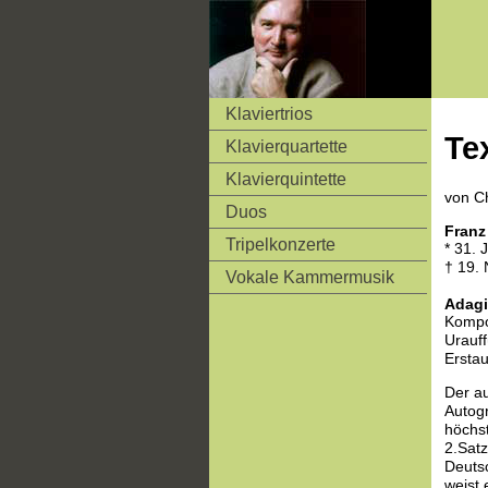
Klaviertrios
Te
Klavierquartette
Klavierquintette
von Ch
Duos
Franz
Tripelkonzerte
* 31. 
† 19.
Vokale Kammermusik
Adagi
Kompo
Urauf
Ersta
Der au
Autogr
höchst
2.Satz
Deutsc
weist 