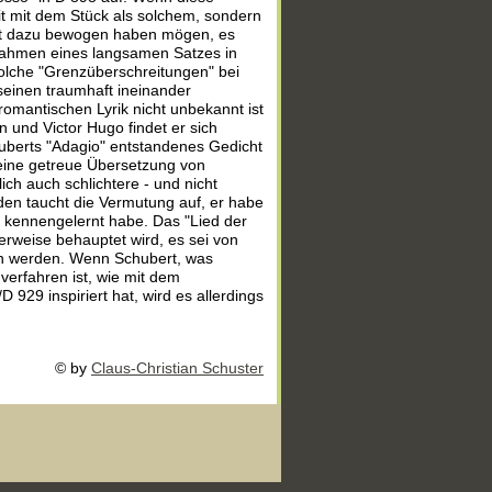
it mit dem Stück als solchem, sondern
ert dazu bewogen haben mögen, es
 Rahmen eines langsamen Satzes in
olche "Grenzüberschreitungen" bei
einen traumhaft ineinander
omantischen Lyrik nicht unbekannt ist
 und Victor Hugo findet er sich
huberts "Adagio" entstandenes Gedicht
eine getreue Übersetzung von
ich auch schlichtere - und nicht
en taucht die Vermutung auf, er habe
25 kennengelernt habe. Das "Lied der
erweise behauptet wird, es sei von
den werden. Wenn Schubert, was
 verfahren ist, wie mit dem
929 inspiriert hat, wird es allerdings
© by
Claus-Christian Schuster