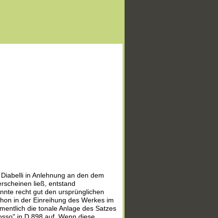
 Diabelli in Anlehnung an den dem
erscheinen ließ, entstand
önnte recht gut den ursprünglichen
schon in der Einreihung des Werkes im
amentlich die tonale Anlage des Satzes
mosso" in D 898 auf. Wenn diese