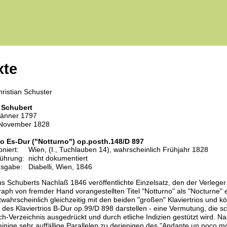
xte
ristian Schuster
 Schubert
Jänner 1797
 November 1828
o Es-Dur ("Notturno") op.posth.148/D 897
niert:
Wien, (I., Tuchlauben 14), wahrscheinlich Frühjahr 1828
führung:
nicht dokumentiert
usgabe:
Diabelli, Wien, 1846
s Schuberts Nachlaß 1846 veröffentlichte Einzelsatz, den der Verleger
aph von fremder Hand vorangestellten Titel "Notturno" als "Nocturne" 
wahrscheinlich gleichzeitig mit den beiden "großen" Klaviertrios und k
 des Klaviertrios B-Dur op.99/D 898 darstellen - eine Vermutung, die 
h-Verzeichnis ausgedrückt und durch etliche Indizien gestützt wird. N
einige sehr auffällige Parallelen zu derjenigen des "Andante un poco 