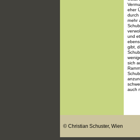
Vermut
eher 
durch 
mehr a
Schub
verwob
und et
ebenso
gibt,
Schube
wenig
sich a
Rammpf
Schube
anzune
schwed
auch r
© Christian Schuster, Wien