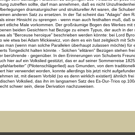
ung zutreffen sollte, darf man annehmen, daß es nicht Unzufriedenhe
Überlegungen dramaturgischer und struktureller Art waren, die Schub
einen anderen Satz zu ersetzen. In der Tat scheint das "Adagio" den
ls einer Hinsicht zu sprengen - wenn man auch festhalten muß, daß s
ert etliche Male vorkommen. Der großräumige Bogen des Werkes mit s
enen beiden Gesichtern hat Bezüge zu einem Typus, der auch in der r
wa als "Berceuse heroique" beschrieben werden könnte: bei Lord Byron
 wie etwa bei Adam Mickiewicz, von dem es ein fast zeitgleich mit Sc
 das man (wenn man solche Parallelen überhaupt zulassen möchte) für 
rts Tongedicht halten könnte. - Solchen "elitären" Bezügen stehen freil
er berührende - gegenüber. In den Erinnerungen von Schuberts Freund
uch hier auf ein Volkslied gestützt, das er auf seiner Sommerreise 18
ahlarbeiter" (Pilotenschlägerlied) aus Gmunden, von dem traditionell
rt hier verwendet worden, konnte allerdings bis jetzt nicht aufgefun
hmen ist, mit diesem Vorbild (so es denn wirklich existiert) ähnlich frei
ischen Volkslied, das ihn im langsamen Satz des Es-Dur-Trios op.100/D 
echt schwer sein, diese Derivation nachzuweisen.