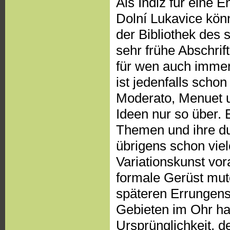
Als Indiz für eine 
Dolní Lukavice könn
der Bibliothek des
sehr frühe Abschri
für wen auch immer
ist jedenfalls scho
Moderato, Menuet un
Ideen nur so über.
Themen und ihre dur
übrigens schon vie
Variationskunst vo
formale Gerüst mut
späteren Errungens
Gebieten im Ohr hat
Ursprünglichkeit, d