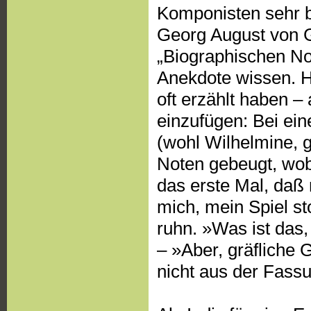
Komponisten sehr b
Georg August von G
„Biographischen No
Anekdote wissen. H
oft erzählt haben – 
einzufügen: Bei ei
(wohl Wilhelmine, g
Noten gebeugt, wob
das erste Mal, daß 
mich, mein Spiel st
ruhn. »Was ist das,
– »Aber, gräfliche 
nicht aus der Fas