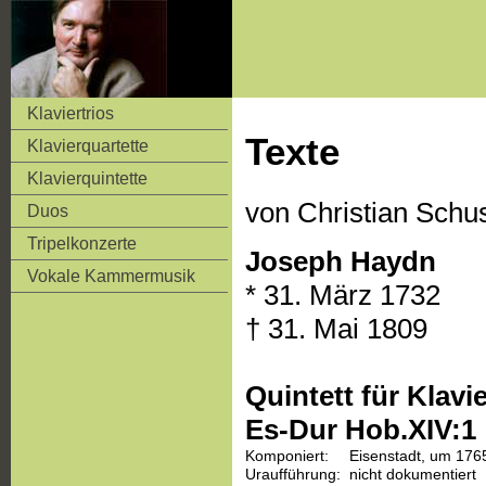
Klaviertrios
Texte
Klavierquartette
Klavierquintette
von Christian Schu
Duos
Tripelkonzerte
Joseph Haydn
Vokale Kammermusik
* 31. März 1732
† 31. Mai 1809
Quintett für Klavi
Es-Dur Hob.XIV:1
Komponiert:
Eisenstadt, um 176
Uraufführung:
nicht dokumentiert