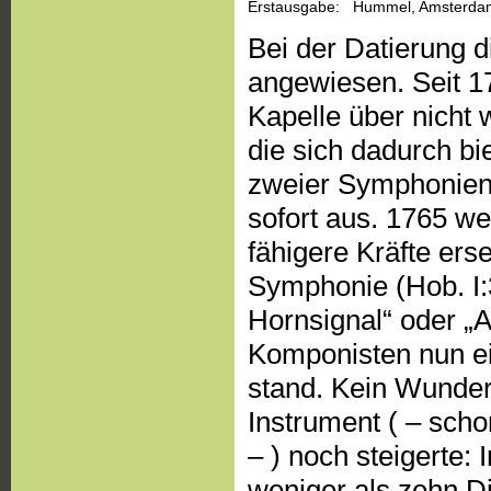
Erstausgabe:
Hummel, Amsterda
Bei der Datierung 
angewiesen. Seit 1
Kapelle über nicht 
die sich dadurch bi
zweier Symphonien 
sofort aus. 1765 w
fähigere Kräfte ers
Symphonie (Hob. I:
Hornsignal“ oder „
Komponisten nun ei
stand. Kein Wunder 
Instrument ( – scho
– ) noch steigerte: 
weniger als zehn Di